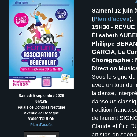
Sameni 12 juin 
(
Plan d'accès
).
15H30 - REVU
Élisabeth AUBE
Philippe BERAN
GARCIA, La Co
Chorégraphie :
Direction Music
Sous le signe du
avec un tour du m
la danse, interpr
Samedi 5 septembre 2026
danseurs classi
9h/18h
Palais de Congrès Neptune
tradition françai
Avenue de Besagne
de laurent SIGNO
83000 TOULON
Plan d'accès
Claude et Éric D
artistes en scène