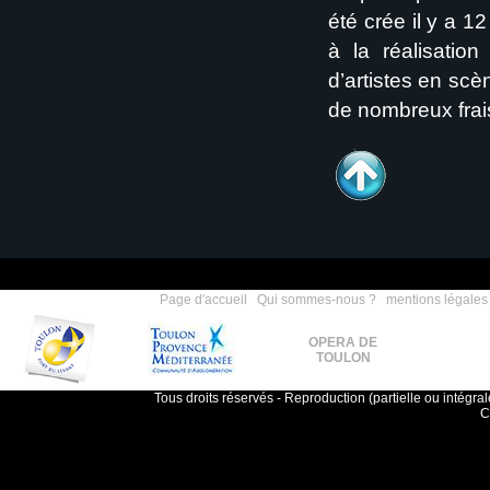
été crée il y a 1
à la réalisatio
d’artistes en sc
de nombreux frais
Page d'accueil
|
Qui sommes-nous ?
|
mentions légales
OPERA DE
TOULON
Tous droits réservés - Reproduction (partielle ou intégra
C