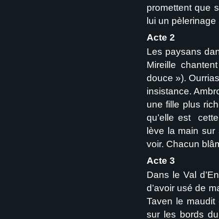
promettent que si
lui un pèlerinage
Acte 2
Les paysans dans
Mireille chante
douce »). Ourrias
insistance. Ambro
une fille plus ri
qu’elle est cette
lève la main sur 
voir. Chacun blâ
Acte 3
Dans le Val d’En
d’avoir usé de mag
Taven le maudit 
sur les bords du