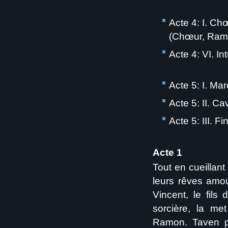
Acte 4: I. Ch
(Chœur, Ramon
Acte 4: VI. Int
Acte 5: I. Ma
Acte 5: II. C
Acte 5: III. F
Acte 1
Tout en cueillan
leurs rêves amou
Vincent, le fil
sorcière, la me
Ramon. Taven pr