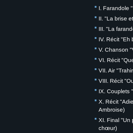
I. Farandole "
II. "La brise 
III. "La faran
IV. Récit "Eh 
V. Chanson "V
VI. Récit "Que
VII. Air "Trah
VIII. Récit "Ou
IX. Couplets "
X. Récit "Adi
Ambroise)
XI. Final "Un
chœur)