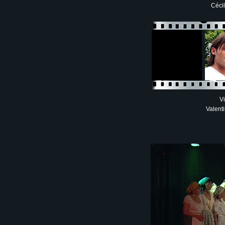
Céci
Vi
Valent