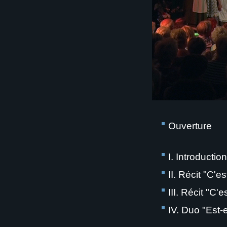
Ouverture
I. Introductio
II. Récit "C'e
III. Récit "C'
IV. Duo "Est-e