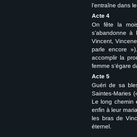
l’entraîne dans l
Acte 4
On fête la moi
s’abandonne à l
Vincent, Vincene
parle encore »)
accomplir la pr
femme s’égare da
Acte 5
Guéri de sa bles
Saintes-Maries («
Le long chemin e
enfin à leur mari
les bras de Vin
éternel.