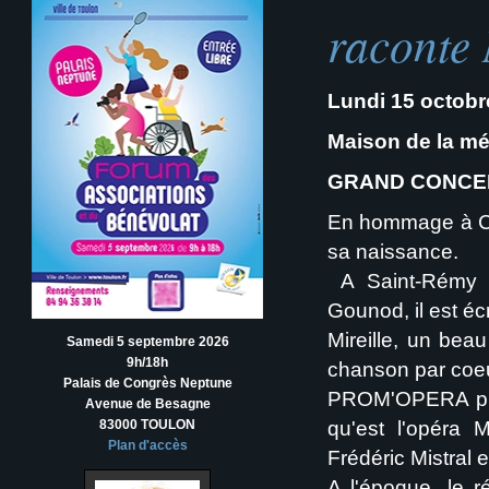
raconte 
Lundi 15 octobr
Maison de la mé
GRAND CONCER
En hommage à Ch
sa naissance.
A Saint-Rémy d
Gounod, il est écri
Mireille, un beau
Samedi 5 septembre 2026
9h/18h
chanson par coeur
Palais de Congrès Neptune
PROM'OPERA prés
Avenue de Besagne
83000 TOULON
qu'est l'opéra M
Plan d'accès
Frédéric Mistral
A l'époque, le 